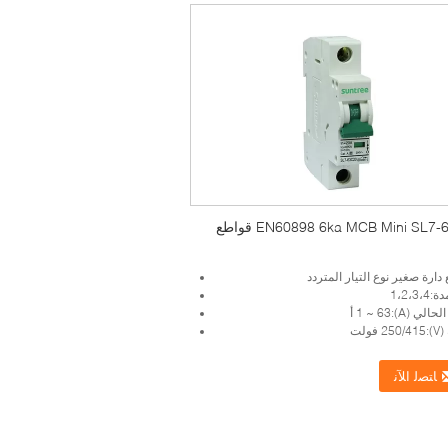
EN60898 6ka MCB Mini SL7-63 AC قواطع
دارة صغير نوع التيار المتردد
1،2،3
 (A):1 ~ 63 أ
فولت
ﺎﺘﺼﻟ ﺍﻶﻧ