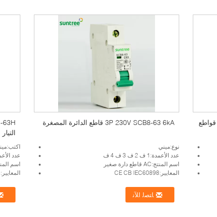
IP40 Housing 4P 10kA 230V AC M قواطع
3P 230V SCB8-63 6kA قاطع الدائرة المصغرة
التيار الم
نوع:ميني
اكتب:مين
عدد الأعمدة:1 ف 2 ف 3 ف 4 ف
عدد الأعمدة:1 ف 2 ف
اسم المنتج:AC قاطع دارة صغير
اسم المنتج:AC قاطع دا
المعايير:CE CB IEC60898
المعايير:CE CB IEC60898
ﺎﺘﺼﻟ ﺍﻶﻧ