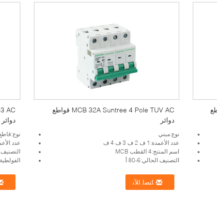
IEC 60898 قاطع
MCB 32A Suntree 4 Pole TUV AC قواطع
دوائر
دوائر
نوع:ميني
نوع:قاطع 
عدد الأعمدة:1 ف 2 ف 3 ف 4 ف
عدد الأعمدة:،4
اسم المنتج:4 القطب MCB
التصنيف الحالي
التصنيف الحالي:6-80 أ
الفولطية (V):250/415 
ﺎﺘﺼﻟ ﺍﻶﻧ