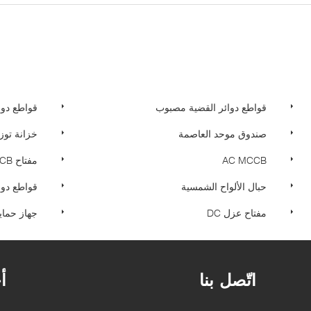
قواطع دوائر القضية مصبوب
قواطع دوائر 
صندوق موحد العاصمة
خزانة توز
AC MCCB
مفتاح AC MCB
حبال الألواح الشمسية
قواطع دوائر 
مفتاح عزل DC
جهاز حماية
اتّصل بنا
أ