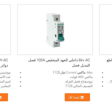
CE 6KA 4P C4 قواطع
6kv AC داخلي الجهد المنخفض 100A فصل
التبديل فصل
دوائر
Max.
ماكس.
Current
تيار
:125 أ
نوع:ميني
ماكس.:400 فولت
عدد الأعمدة:1 ف 2 ف
نوع:مفتاح فصل العزلة
اسم المنتج:AC قاطع دا
التصنيف الحالي:125 أ
المعايير:CE CB IEC60898
ﺎﺘﺼﻟ ﺍﻶﻧ