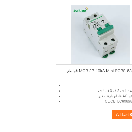
MCB 2P 10kA Mini SCB8-63H AC قواطع
 3 ف 4 ف
رة صغير
ﺎﺘﺼﻟ ﺍﻶﻧ