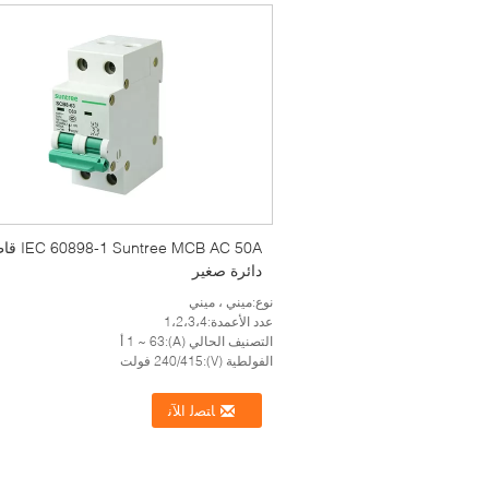
-1 Suntree MCB AC 50A
دائرة صغير
نوع:ميني ، ميني
عدد الأعمدة:1،2،3،4
التصنيف الحالي (A):1 ~ 63 أ
الفولطية (V):240/415 فولت
ﺎﺘﺼﻟ ﺍﻶﻧ