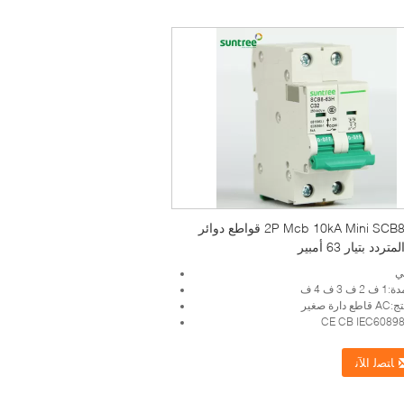
2P Mcb 10kA Mini SCB8-63H قواطع دوائر
تردد بتيار 63 أمبير
ي
 3 ف 4 ف
رة صغير
ﺎﺘﺼﻟ ﺍﻶﻧ