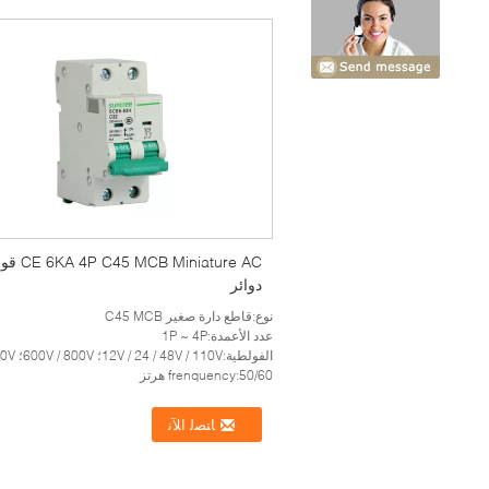
5 MCB Miniature AC
دوائر
نوع:قاطع دارة صغير C45 MCB
عدد الأعمدة:1P ~ 4P
الفولطية:12V / 24 / 48V / 110V؛ 600V / 800V؛ 1000V 1200V
frenquency:50/60 هرتز
ﺎﺘﺼﻟ ﺍﻶﻧ