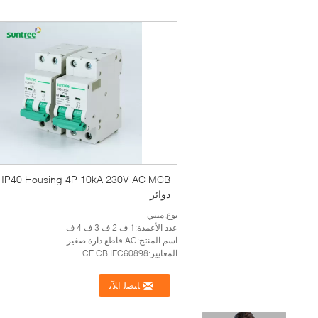
CB
دوائر
نوع:ميني
عدد الأعمدة:1 ف 2 ف 3 ف 4 ف
اسم المنتج:AC قاطع دارة صغير
المعايير:CE CB IEC60898
ﺎﺘﺼﻟ ﺍﻶﻧ